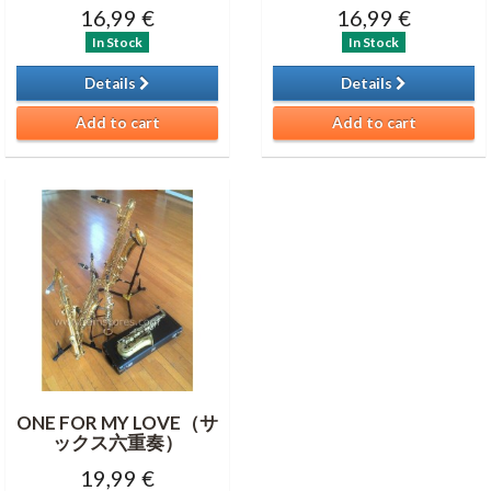
16,99 €
16,99 €
In Stock
In Stock
Details
Details
Add to cart
Add to cart
ONE FOR MY LOVE（サ
ックス六重奏）
19,99 €