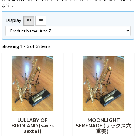
ます。
Display:
Showing 1 - 3 of 3 items
LULLABY OF
MOONLIGHT
BIRDLAND (saxes
SERENADE (サックス六
sextet)
重奏）