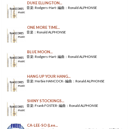
DUKE ELLINGTON...
音楽: Rodgers-Hart- 編曲：Ronald ALPHONSE
ONE MORE TIME...
音楽：Ronald ALPHONSE
BLUE MOON...
音楽: Rodgers-Hart- 編曲：Ronald ALPHONSE
HANG UP YOUR HANG...
音楽: Herbie HANCOCK- 編曲：Ronald ALPHONSE
SHINY STOCKINGS...
音楽: Frank FOSTER- 編曲：Ronald ALPHONSE
CA-LEE-SO (Lee...