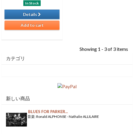
In Stock
Details
Add to cart
Showing 1 - 3 of 3 items
カテゴリ
新しい商品
BLUES FOR PARKER...
音楽: Ronald ALPHONSE - Nathalie ALLILAIRE