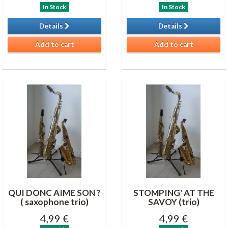
In Stock
In Stock
Details
Details
Add to cart
Add to cart
QUI DONC AIME SON ?
STOMPING' AT THE
( saxophone trio)
SAVOY (trio)
4,99 €
4,99 €