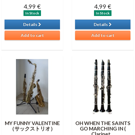
4,99 €
4,99 €
In Stock
In Stock
Details
Details
Add to cart
Add to cart
MY FUNNY VALENTINE
OH WHEN THE SAINTS
（サックストリオ）
GO MARCHING IN (
Clarinet...