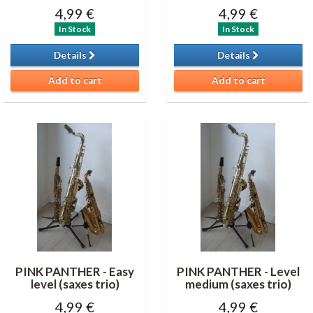
4,99 €
4,99 €
In Stock
In Stock
Details
Details
Add to cart
Add to cart
PINK PANTHER - Easy
PINK PANTHER - Level
level (saxes trio)
medium (saxes trio)
4,99 €
4,99 €