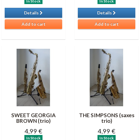
In Stock
In Stock
Details
Details
Add to cart
Add to cart
SWEET GEORGIA
THE SIMPSONS (saxes
BROWN (trio)
trio)
4,99 €
4,99 €
In Stock
In Stock