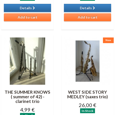
Details
Details
Add to cart
Add to cart
New
THE SUMMER KNOWS
WEST SIDE STORY
( summer of 42) -
MEDLEY (saxes trio)
clarinet trio
26,00 €
4,99 €
In Stock