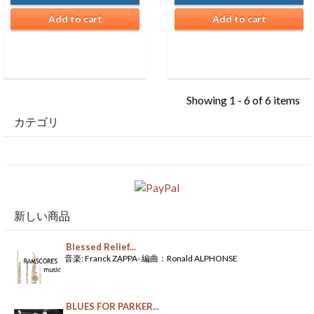
Add to cart
Add to cart
Showing 1 - 6 of 6 items
カテゴリ
新しい商品
Blessed Relief...
音楽: Franck ZAPPA- 編曲：Ronald ALPHONSE
BLUES FOR PARKER...