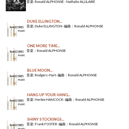
音楽: Ronald ALPHONSE - Nathalie ALLILAIRE
DUKE ELLINGTON...
音楽: Duke ELLINGTON- 編曲：Ronald ALPHONSE
ONE MORE TIME...
音楽：Ronald ALPHONSE
BLUE MOON...
音楽: Rodgers-Hart- 編曲：Ronald ALPHONSE
HANG UP YOUR HANG...
音楽: Herbie HANCOCK- 編曲：Ronald ALPHONSE
SHINY STOCKINGS...
音楽: Frank FOSTER- 編曲：Ronald ALPHONSE