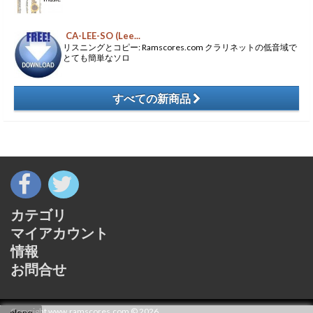
CA-LEE-SO (Lee...
リスニングとコピー: Ramscores.com クラリネットの低音域で
とても簡単なソロ
すべての新商品
​
カテゴリ
マイアカウント
情報
お問合せ
Copyright www.ramscores.com © 2026