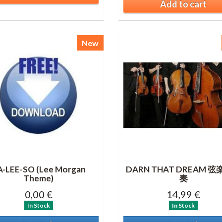
Add to cart
New
A-LEE-SO (Lee Morgan
DARN THAT DREAM 
Theme)
奏
0,00 €
14,99 €
In Stock
In Stock