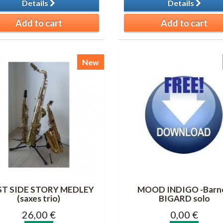
Details
Details
Add to cart
Add to cart
New
T SIDE STORY MEDLEY
MOOD INDIGO -Barn
(saxes trio)
BIGARD solo
26,00 €
0,00 €