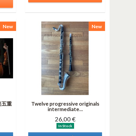
New
New
弦楽五重
Twelve progressive originals
intermediate...
26,00 €
In Stock