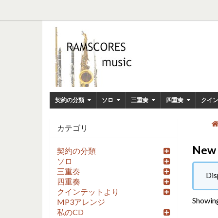
契約の分類
ソロ
三重奏
四重奏
クイ
カテゴリ
New 
契約の分類
ソロ
三重奏
Dis
四重奏
クインテットより
Showing
MP3アレンジ
私のCD