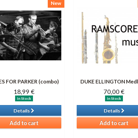
New
ES FOR PARKER (combo)
DUKE ELLINGTON Medl
18,99 €
70,00 €
In Stock
In Stock
Details
Details
Add to cart
Add to cart