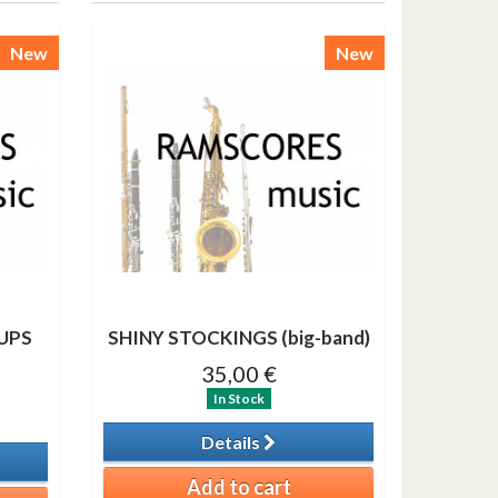
New
New
UPS
SHINY STOCKINGS (big-band)
35,00 €
In Stock
Details
Add to cart