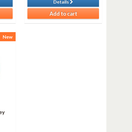
Details
Add to cart
New
ey