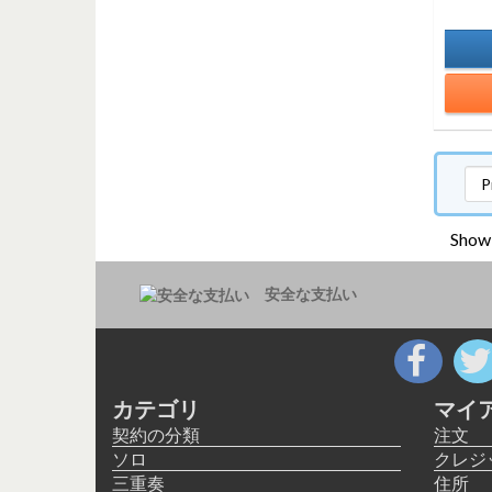
Showi
安全な支払い
カテゴリ
マイ
契約の分類
注文
ソロ
クレジ
三重奏
住所