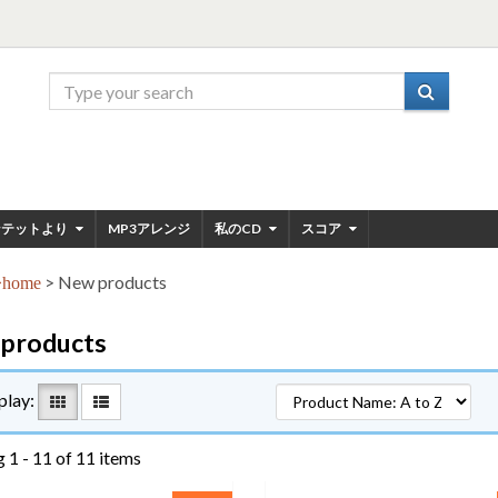
ンテットより
MP3アレンジ
私のCD
スコア
>
New products
home
products
play:
 1 - 11 of 11 items