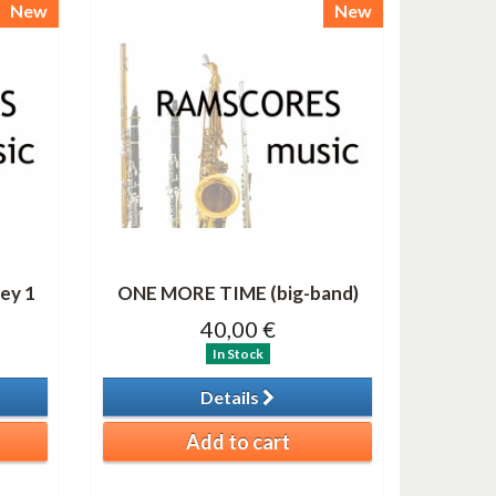
New
New
ey 1
ONE MORE TIME (big-band)
40,00 €
In Stock
Details
Add to cart