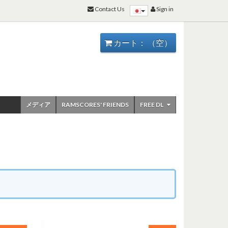
Contact Us
Sign in
カート：
（空）
メディア
RAMSCORES' FRIENDS
FREE DL