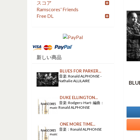
スコア
Ramscores' Friends
Free DL
新しい商品
BLUES FOR PARKER...
音楽: Ronald ALPHONSE -
Nathalie ALLILAIRE
BLU
DUKE ELLINGTON...
音楽: Rodgers-Hart- 編曲：
Ronald ALPHONSE
ONE MORE TIME...
音楽：Ronald ALPHONSE