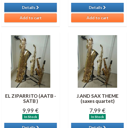
Details
Details
Add to cart
Add to cart
EL ZIPARRITO (AATB -
J.AND SAX THEME
SATB )
(saxes quartet)
9,99 €
7,99 €
In Stock
In Stock
Details
Details