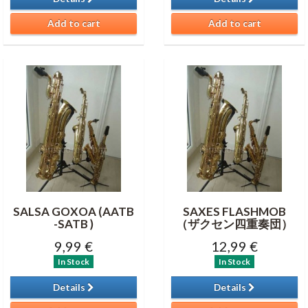
Add to cart
Add to cart
SALSA GOXOA (AATB
SAXES FLASHMOB
-SATB )
（ザクセン四重奏団）
9,99 €
12,99 €
In Stock
In Stock
Details
Details