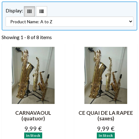
Display:
Showing 1 - 8 of 8 items
CARNAVAOUL
CE QUAI DE LA RAPEE
(quatuor)
(saxes)
9,99 €
9,99 €
In Stock
In Stock