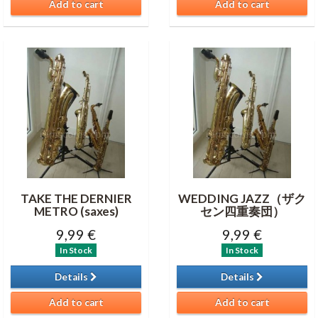
Add to cart
Add to cart
TAKE THE DERNIER
WEDDING JAZZ（ザク
METRO (saxes)
セン四重奏団）
9,99 €
9,99 €
In Stock
In Stock
Details
Details
Add to cart
Add to cart