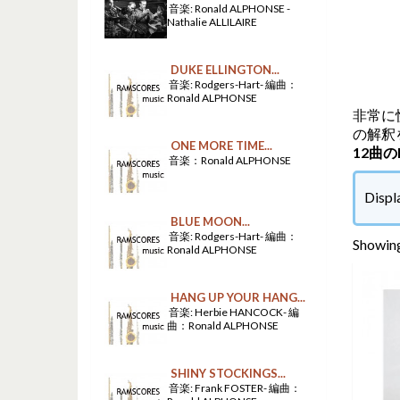
音楽: Ronald ALPHONSE -
Nathalie ALLILAIRE
DUKE ELLINGTON...
音楽: Rodgers-Hart- 編曲：
Ronald ALPHONSE
非常に
の解釈
ONE MORE TIME...
12曲
音楽：Ronald ALPHONSE
Displ
BLUE MOON...
音楽: Rodgers-Hart- 編曲：
Showing
Ronald ALPHONSE
HANG UP YOUR HANG...
音楽: Herbie HANCOCK- 編
曲：Ronald ALPHONSE
SHINY STOCKINGS...
音楽: Frank FOSTER- 編曲：