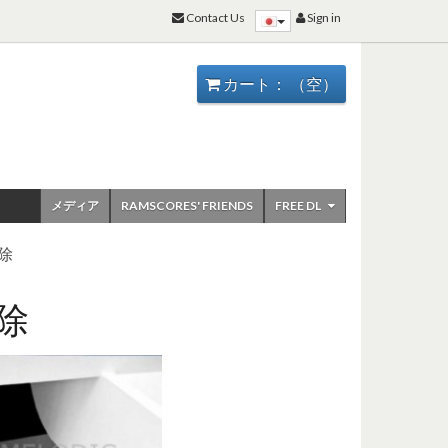
Contact Us
Sign in
カート：
（空）
メディア
RAMSCORES' FRIENDS
FREE DL
除
除