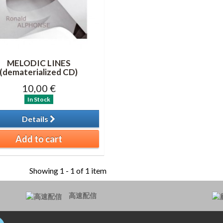
MELODIC LINES
(dematerialized CD)
10,00 €
In Stock
Details
Add to cart
Showing 1 - 1 of 1 item
高速配信