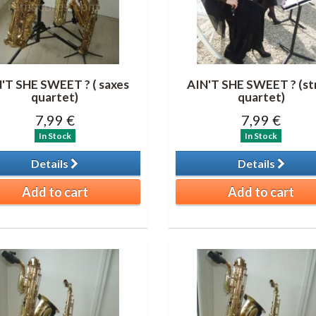
'T SHE SWEET ? ( saxes
AIN'T SHE SWEET ? (st
quartet)
quartet)
7,99 €
7,99 €
In Stock
In Stock
Details
Details
Add to cart
Add to cart