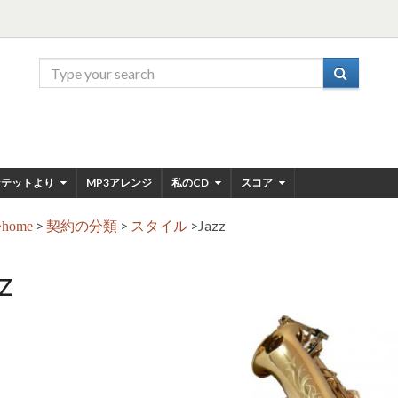
ンテットより
MP3アレンジ
私のCD
スコア
>
契約の分類
>
スタイル
>
Jazz
home
z