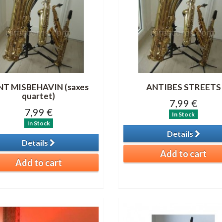
NT MISBEHAVIN (saxes
ANTIBES STREETS
quartet)
7,99 €
7,99 €
In Stock
In Stock
Details
Details
Add to cart
Add to cart