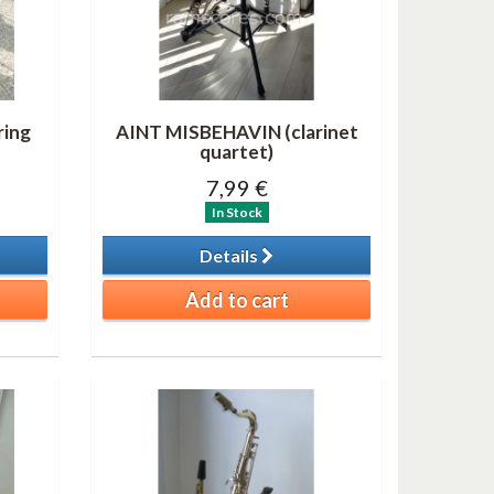
ring
AINT MISBEHAVIN (clarinet
quartet)
7,99 €
In Stock
Details
Add to cart