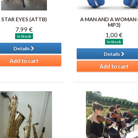
STAR EYES (ATTB)
A MAN AND A WOMAN (
MP3)
7,99 €
1,00 €
In Stock
In Stock
Details
Details
Add to cart
Add to cart