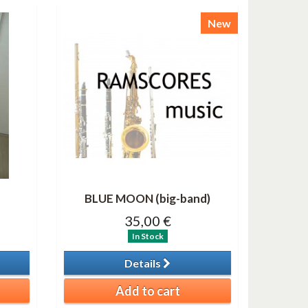
New
BLUE MOON (big-band)
35,00 €
In Stock
Details
Add to cart