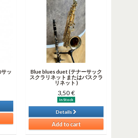
てのサッ
Blue blues duet (テナーサック
スクラリネットまたはバスクラ
リネット )
3,50 €
In Stock
Details
Add to cart