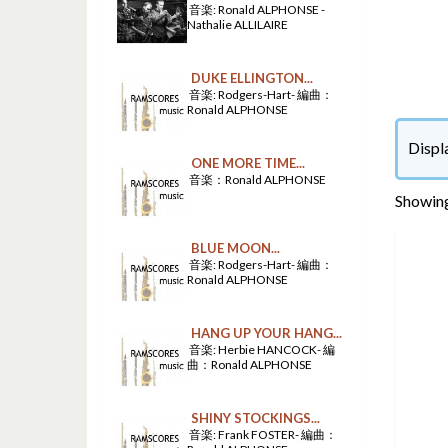
音楽: Ronald ALPHONSE -
Nathalie ALLILAIRE
DUKE ELLINGTON...
音楽: Rodgers-Hart- 編曲：
Ronald ALPHONSE
Displ
ONE MORE TIME...
音楽：Ronald ALPHONSE
Showing
BLUE MOON...
音楽: Rodgers-Hart- 編曲：
Ronald ALPHONSE
HANG UP YOUR HANG...
音楽: Herbie HANCOCK- 編
曲：Ronald ALPHONSE
SHINY STOCKINGS...
音楽: Frank FOSTER- 編曲：