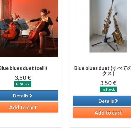
Blue blues duet (celli)
Blue blues duet (すべ
クス )
3,50 €
3,50 €
In Stock
In Stock
Details
Details
Add to cart
Add to cart