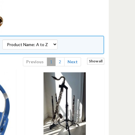
Show all
Previous
1
2
Next