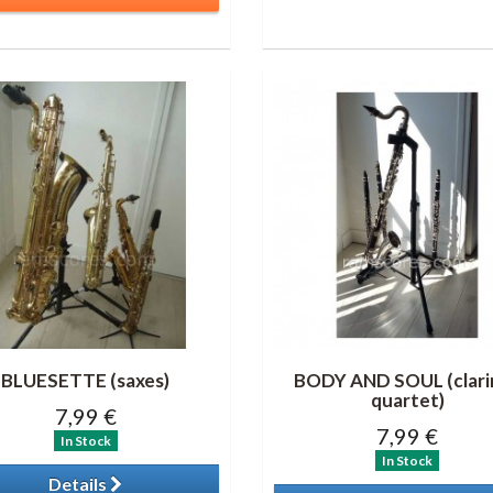
BLUESETTE (saxes)
BODY AND SOUL (clari
quartet)
7,99 €
7,99 €
In Stock
In Stock
Details