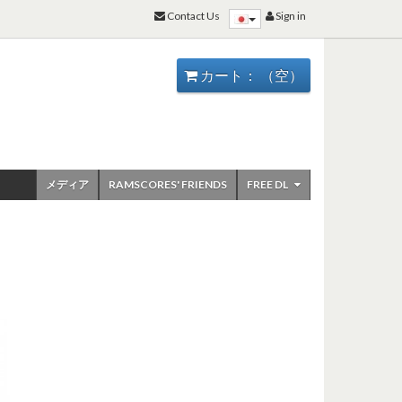
Contact Us
Sign in
カート：
（空）
メディア
RAMSCORES' FRIENDS
FREE DL