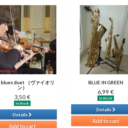
e blues duet （ヴァイオリ
BLUE IN GREEN
ン）
6,99 €
3,50 €
In Stock
In Stock
Details
Details
Add to cart
Add to cart