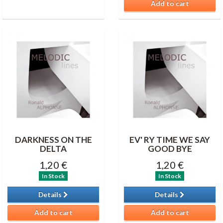
Add to cart
DARKNESS ON THE
EV' RY TIME WE SAY
DELTA
GOOD BYE
1,20 €
1,20 €
In Stock
In Stock
Details
Details
Add to cart
Add to cart