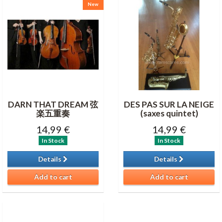
New
DARN THAT DREAM 弦
DES PAS SUR LA NEIGE
楽五重奏
(saxes quintet)
14,99 €
14,99 €
In Stock
In Stock
Details
Details
Add to cart
Add to cart