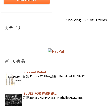
Showing 1 - 3 of 3 items
カテゴリ
新しい商品
Blessed Relief...
音楽: Franck ZAPPA- 編曲：Ronald ALPHONSE
BLUES FOR PARKER...
音楽: Ronald ALPHONSE - Nathalie ALLILAIRE