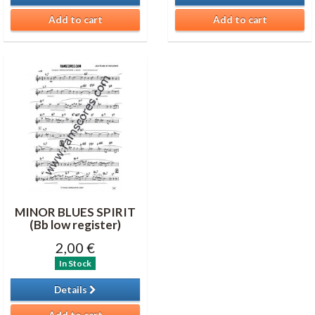
Add to cart
Add to cart
MINOR BLUES SPIRIT
(Bb low register)
2,00 €
In Stock
Details
Add to cart