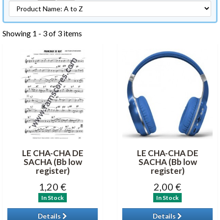
Showing 1 - 3 of 3 items
LE CHA-CHA DE
LE CHA-CHA DE
SACHA (Bb low
SACHA (Bb low
register)
register)
1,20 €
2,00 €
In Stock
In Stock
Details
Details