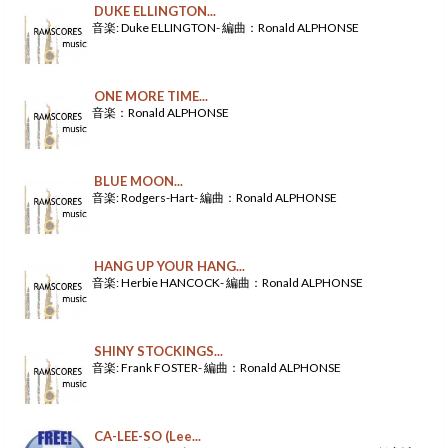
DUKE ELLINGTON...
音楽: Duke ELLINGTON- 編曲：Ronald ALPHONSE
ONE MORE TIME...
音楽：Ronald ALPHONSE
BLUE MOON...
音楽: Rodgers-Hart- 編曲：Ronald ALPHONSE
HANG UP YOUR HANG...
音楽: Herbie HANCOCK- 編曲：Ronald ALPHONSE
SHINY STOCKINGS...
音楽: Frank FOSTER- 編曲：Ronald ALPHONSE
CA-LEE-SO (Lee...