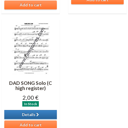
Add to cart
DAD SONG Solo (C
high register)
2,00 €
In Stock
Details
Add to cart