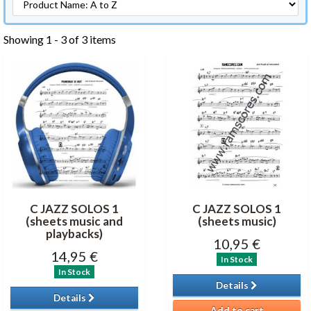
Showing 1 - 3 of 3 items
C JAZZ SOLOS 1
C JAZZ SOLOS 1
(sheets music and
(sheets music)
playbacks)
10,95 €
14,95 €
In Stock
In Stock
Details
Details
Add to cart