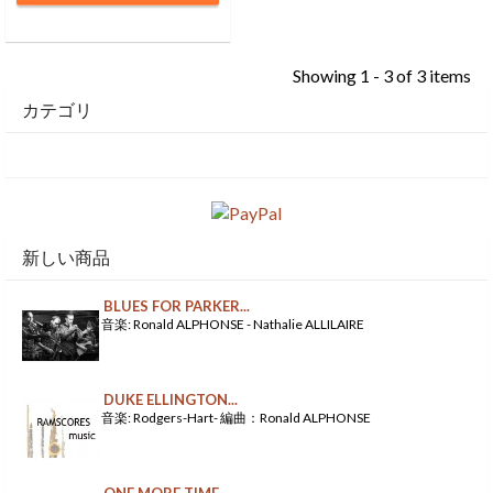
Showing 1 - 3 of 3 items
カテゴリ
新しい商品
BLUES FOR PARKER...
音楽: Ronald ALPHONSE - Nathalie ALLILAIRE
DUKE ELLINGTON...
音楽: Rodgers-Hart- 編曲：Ronald ALPHONSE