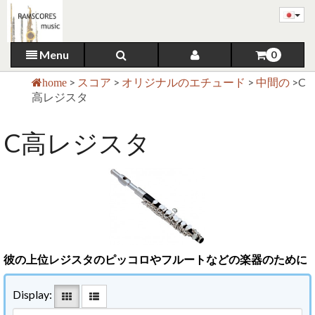
Menu
0
>
スコア
>
オリジナルのエチュード
>
中間の
>
C
home
高レジスタ
C高レジスタ
彼の上位レジスタのピッコロやフルートなどの楽器のために
Display: