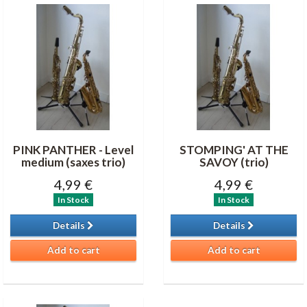
PINK PANTHER - Level
STOMPING' AT THE
medium (saxes trio)
SAVOY (trio)
4,99 €
4,99 €
In Stock
In Stock
Details
Details
Add to cart
Add to cart