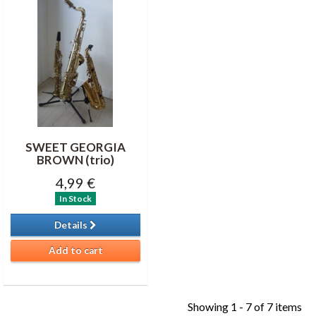
SWEET GEORGIA
BROWN (trio)
4,99 €
In Stock
Details
Add to cart
Showing 1 - 7 of 7 items