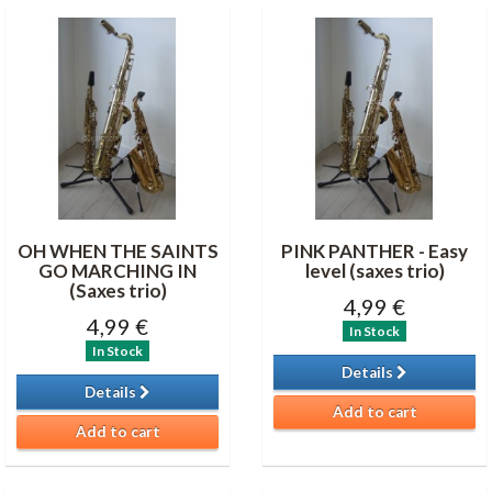
OH WHEN THE SAINTS
PINK PANTHER - Easy
GO MARCHING IN
level (saxes trio)
(Saxes trio)
4,99 €
4,99 €
In Stock
In Stock
Details
Details
Add to cart
Add to cart