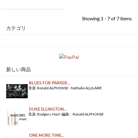
Showing 1 - 7 of 7 items
カテゴリ
新しい商品
BLUES FOR PARKER...
音楽: Ronald ALPHONSE - Nathalie ALLILAIRE
DUKE ELLINGTON...
音楽: Rodgers-Hart- 編曲：Ronald ALPHONSE
ONE MORE TIME...