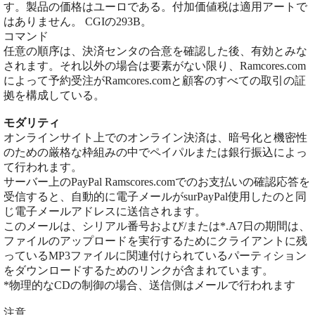
す。製品の価格はユーロである。付加価値税は適用アートで
はありません。 CGIの293B。
コマンド
任意の順序は、決済センタの合意を確認した後、有効とみな
されます。それ以外の場合は要素がない限り、Ramcores.com
によって予約受注がRamcores.comと顧客のすべての取引の証
拠を構成している。
モダリティ
オンラインサイト上でのオンライン決済は、暗号化と機密性
のための厳格な枠組みの中でペイパルまたは銀行振込によっ
て行われます。
サーバー上のPayPal Ramscores.comでのお支払いの確認応答を
受信すると、自動的に電子メールがsurPayPal使用したのと同
じ電子メールアドレスに送信されます。
このメールは、シリアル番号および/または*.A7日の期間は、
ファイルのアップロードを実行するためにクライアントに残
っているMP3ファイルに関連付けられているパーティション
をダウンロードするためのリンクが含まれています。
*物理的なCDの制御の場合、送信側はメールで行われます
注意