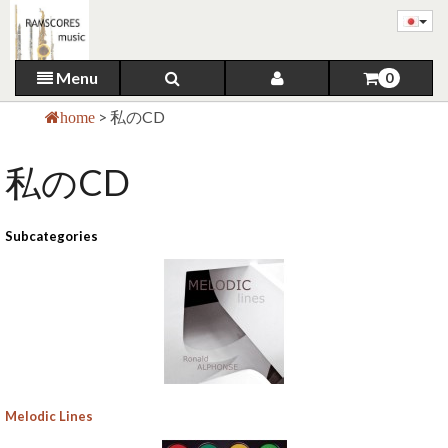
Menu
0
>
私のCD
home
私のCD
Subcategories
Melodic Lines