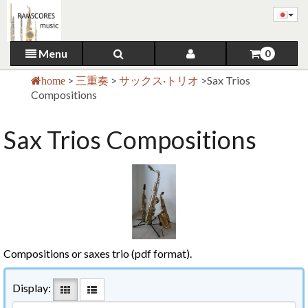
Menu
0
>
三重奏
>
サックス·トリオ
>
Sax Trios
home
Compositions
Sax Trios Compositions
Compositions or saxes trio (pdf format).
Display: