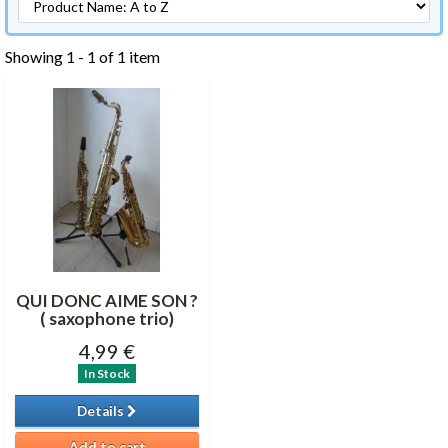
Showing 1 - 1 of 1 item
QUI DONC AIME SON ?
( saxophone trio)
4,99 €
In Stock
Details
Add to cart