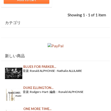
Showing 1 - 1 of 1 item
カテゴリ
新しい商品
BLUES FOR PARKER...
音楽: Ronald ALPHONSE - Nathalie ALLILAIRE
DUKE ELLINGTON...
音楽: Rodgers-Hart- 編曲：Ronald ALPHONSE
ONE MORE TIME...