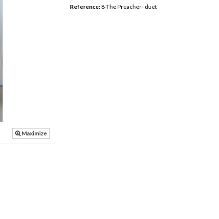
Reference:
8-The Preacher- duet
Maximize