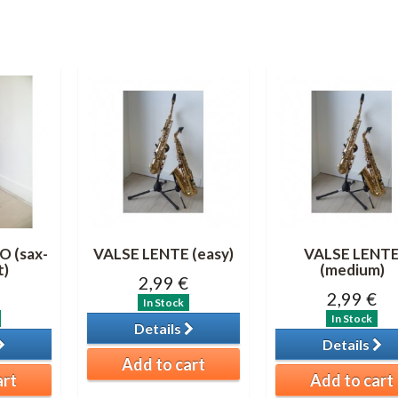
 (sax-
VALSE LENTE (easy)
VALSE LENT
t)
(medium)
2,99 €
2,99 €
In Stock
In Stock
Details
Details
Add to cart
art
Add to cart