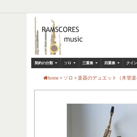
契約の分類
ソロ
三重奏
四重奏
クイ
>
ソロ
>
楽器のデュエット（木管
home