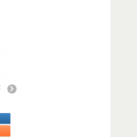
E
Blue blues duet (テナ
CHOSTAKOVITCH
ーサックスクラリネッ
WALTZ (any duet)
トまたはバスクラリネ
1,99 €
ット )
In Stock
3,50 €
Details
In Stock
Details
Add to cart