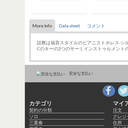
o cart
More info
Data sheet
コメント
説教は福音スタイルのピアニストホレス·シ
Cのキーの2つのサーミインストゥルメントの
安全な支払い
カテゴリ
マイ
契約の分類
注文
ソロ
クレジ
三重奏
住所