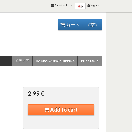
Contact Us
Sign in
カート：
（空）
メディア
RAMSCORES' FRIENDS
FREE DL
2,99 €
Add to cart