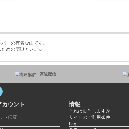
ルバーの有名な曲です。
ための簡単​​アレンジ
高速配信
アカウント
情報
それは動作しますか
ット伝票
サイトのご利用条件
Faq