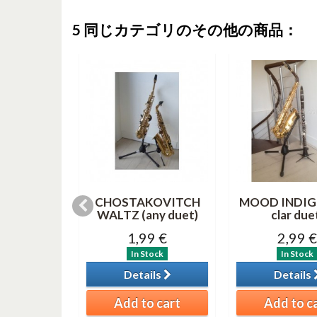
5 同じカテゴリのその他の商品：
s duet (テナ
CHOSTAKOVITCH
MOOD INDIGO
クラリネッ
WALTZ (any duet)
clar due
スクラリネ
1,99 €
2,99 €
 )
In Stock
In Stock
0 €
Details
Details
tock
ils
Add to cart
Add to c