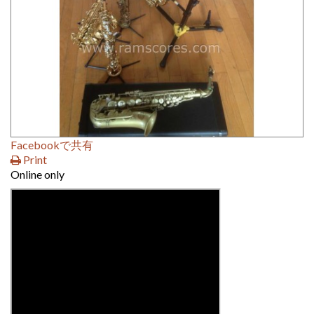
Facebookで共有
Print
Online only