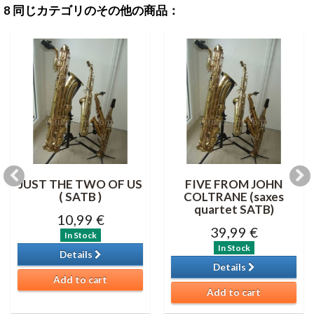
8 同じカテゴリのその他の商品：
JUST THE TWO OF US
FIVE FROM JOHN
( SATB )
COLTRANE (saxes
quartet SATB)
10,99 €
39,99 €
In Stock
In Stock
Details
Details
Add to cart
Add to cart