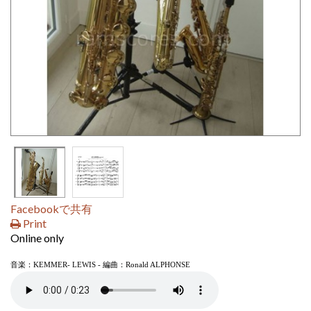
Facebookで共有
Print
Online only
音楽：KEMMER- LEWIS
- 編曲：Ronald ALPHONSE