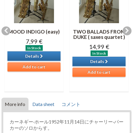
MOOD INDIGO (easy)
TWO BALLADS FROM
DUKE ( saxes quartet )
7,99 €
14,99 €
In Stock
In Stock
Details
Details
Add to cart
Add to cart
More info
Data sheet
コメント
カーネギー·ホール1952年11月14日にチャーリー·パー
カーのソロからす。