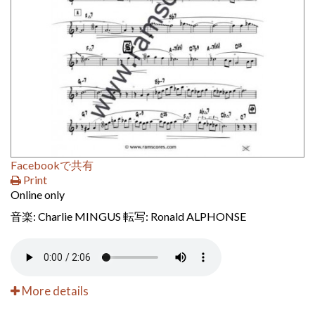
Facebookで共有
Print
Online only
音楽: Charlie MINGUS 転写: Ronald ALPHONSE
More details