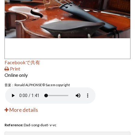
Facebookで共有
Print
Online only
音楽：Ronald ALPHONSE © Sacem copyright
More details
Reference:
Dad-song-duet- v-vc