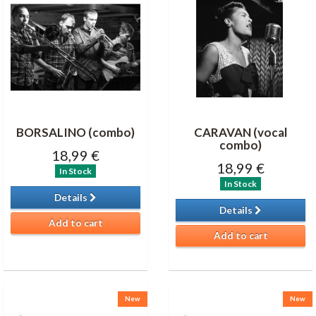
BORSALINO (combo)
CARAVAN (vocal
combo)
18,99 €
18,99 €
In Stock
In Stock
Details
Details
Add to cart
Add to cart
New
New