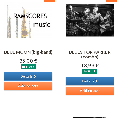
BLUE MOON (big-band)
BLUES FOR PARKER
(combo)
35,00 €
18,99 €
In Stock
In Stock
Details
Details
Add to cart
Add to cart