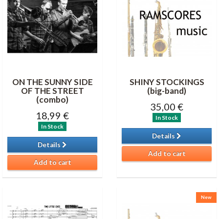
ON THE SUNNY SIDE
SHINY STOCKINGS
OF THE STREET
(big-band)
(combo)
35,00 €
18,99 €
In Stock
In Stock
Details
Details
Add to cart
Add to cart
New