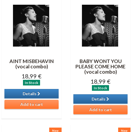
AINT MISBEHAVIN
BABY WONT YOU
(vocal combo)
PLEASE COME HOME
(vocal combo)
18,99 €
18,99 €
In Stock
In Stock
Details
Details
Add to cart
Add to cart
New
New