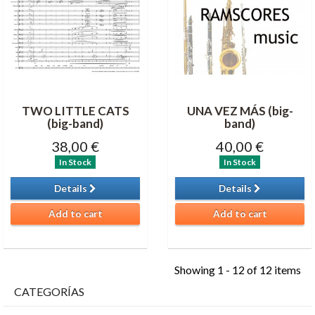
TWO LITTLE CATS
UNA VEZ MÁS (big-
(big-band)
band)
38,00 €
40,00 €
In Stock
In Stock
Details
Details
Add to cart
Add to cart
Showing 1 - 12 of 12 items
CATEGORÍAS