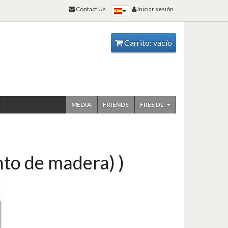
Contact Us
Iniciar sesión
Carrito:
vacío
MEDIA
FRIENDS
FREE DL
nto de madera) )