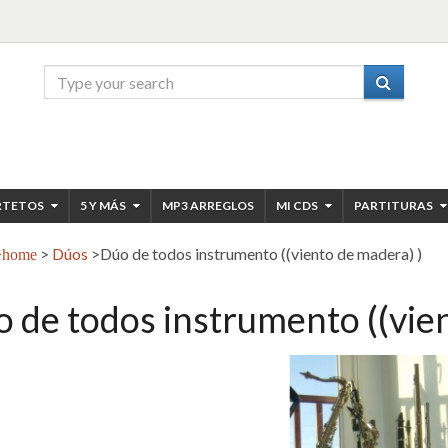
RTETOS
5 Y MÁS
MP3 ARREGLOS
MI CDS
PARTITURAS
>
Dúos
>
Dúo de todos instrumento ((viento de madera) )
home
 de todos instrumento ((vie