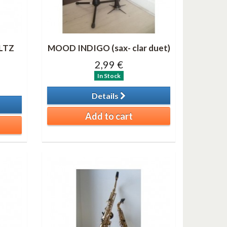
LTZ
MOOD INDIGO (sax- clar duet)
2,99 €
In Stock
Details
Add to cart