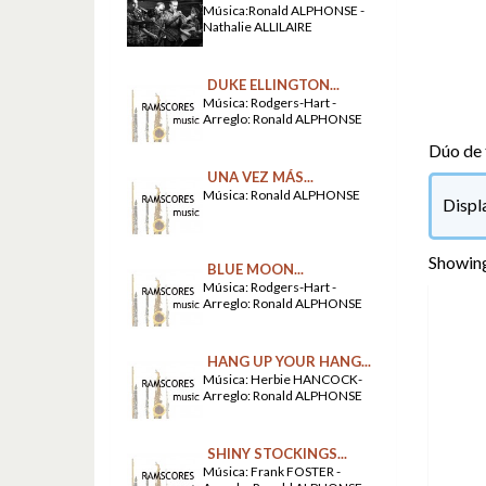
Música:Ronald ALPHONSE -
Nathalie ALLILAIRE
DUKE ELLINGTON...
Música: Rodgers-Hart -
Arreglo: Ronald ALPHONSE
Dúo de 
UNA VEZ MÁS...
Música: Ronald ALPHONSE
Displ
Showing
BLUE MOON...
Música: Rodgers-Hart -
Arreglo: Ronald ALPHONSE
HANG UP YOUR HANG...
Música: Herbie HANCOCK-
Arreglo: Ronald ALPHONSE
SHINY STOCKINGS...
Música: Frank FOSTER -