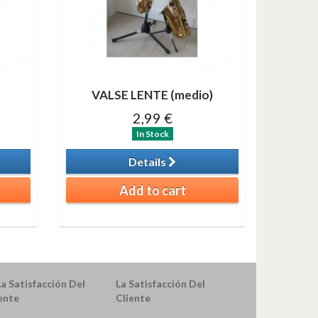
)
VALSE LENTE (medio)
2,99 €
In Stock
Details
Add to cart
La Satisfacción Del
Cliente