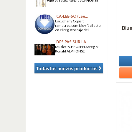
Arreglo: Ronald ALPHONSE
CA-LEE-SO (Lee...
Escuchar y Copiar:
ramscres.com Muy fácil solo
Blue
en el registro bajo del...
DES PAS SUR LA...
Música: V.HEUSEN Arreglo:
Ronald ALPHONSE
Todas los nuevos productos
​