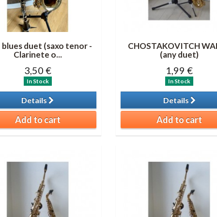
 blues duet (saxo tenor -
CHOSTAKOVITCH WA
Clarinete o...
(any duet)
3,50 €
1,99 €
In Stock
In Stock
Details
Details
Add to cart
Add to cart