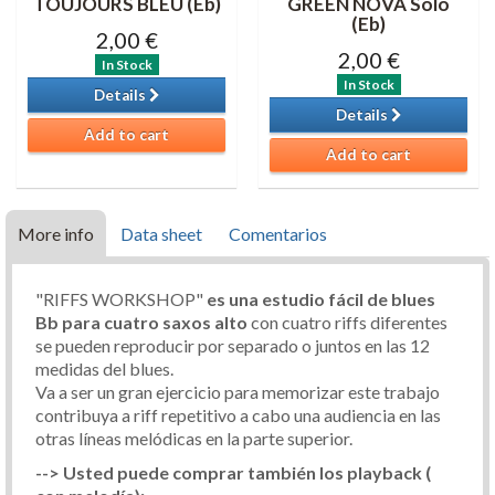
TOUJOURS BLEU (Eb)
GREEN NOVA Solo
(Eb)
2,00 €
2,00 €
In Stock
In Stock
Details
Details
Add to cart
Add to cart
More info
Data sheet
Comentarios
"RIFFS WORKSHOP"
es una estudio fácil de blues
Bb para cuatro saxos alto
con cuatro riffs diferentes
se pueden reproducir por separado o juntos en las 12
medidas del blues.
Va a ser un gran ejercicio para memorizar este trabajo
contribuya a riff repetitivo a cabo una audiencia en las
otras líneas melódicas en la parte superior.
--> Usted puede comprar también los playback (