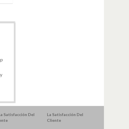
ip
 y
La Satisfacción Del
Cliente