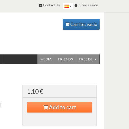
Contact Us
Iniciar sesión
Carrito:
vacío
MEDIA
FRIENDS
FREE DL
1,10 €
d
Add to cart