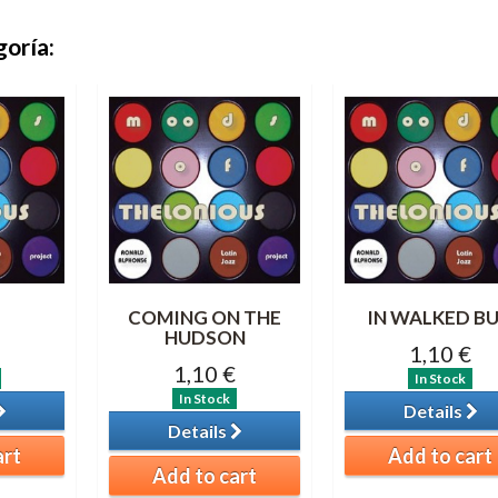
goría:
COMING ON THE
IN WALKED B
HUDSON
1,10 €
1,10 €
In Stock
In Stock
Details
Details
art
Add to cart
Add to cart