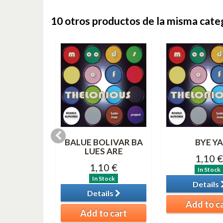
10 otros productos de la misma cate
 BLUE
BALUE BOLIVAR BA
BYE YA
LUES ARE
0 €
1,10 €
1,10 €
tock
In Stock
In Stock
ils
Details
Details
o cart
Add to c
Add to cart