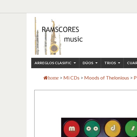
ARREGLOS CLASIFIC
DÚOS
TRIOS
CUA
>
Mi CDs
>
Moods of Thelonious
>
P
home