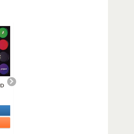
UD
LET'S COOL ONE
MONK'S MOOD
1,10 €
1,10 €
In Stock
In Stock
Details
Details
Add to cart
Add to cart