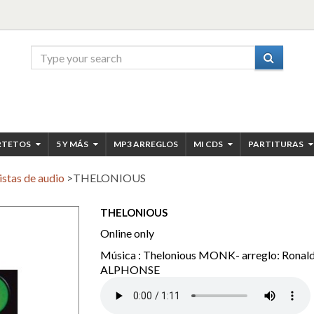
RTETOS
5 Y MÁS
MP3 ARREGLOS
MI CDS
PARTITURAS
istas de audio
>
THELONIOUS
THELONIOUS
Online only
Música : Thelonious MONK- arreglo: Ronal
ALPHONSE