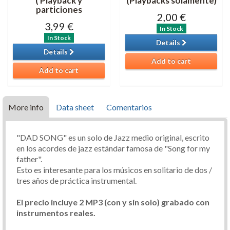
( Playback y
(Playbacks solamente)
particiones
2,00 €
3,99 €
In Stock
In Stock
Details
Details
Add to cart
Add to cart
More info
Data sheet
Comentarios
"DAD SONG" es un solo de Jazz medio original, escrito
en los acordes de jazz estándar famosa de "Song for my
father".
Esto es interesante para los músicos en solitario de dos /
tres años de práctica instrumental.
El precio incluye 2 MP3 (con y sin solo) grabado con
instrumentos reales.