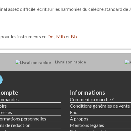
l assez difficile, écrit sur les harmonies du célèbre standard de 
pour les instruments en
Do
,
Mib
et
Bb
.
Livraison rapide
compte
Informations
ommandes
Comment ça marche ?
irs
Conditions générales de vente
resses
Faq
ormations personnelles
A propos
s de réduction
Mentions légales