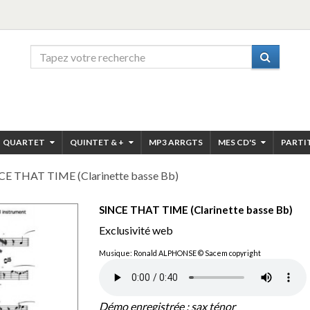
QUARTET
QUINTET & +
MP3 ARRGTS
MES CD'S
PARTI
CE THAT TIME (Clarinette basse Bb)
SINCE THAT TIME (Clarinette basse Bb)
Exclusivité web
Musique: Ronald ALPHONSE © Sacem copyright
Démo enregistrée : sax ténor