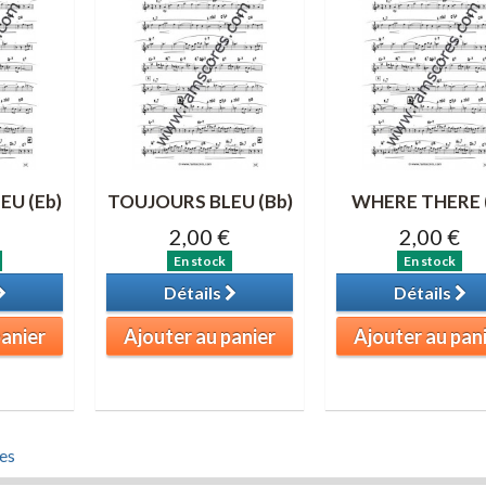
EU (Eb)
TOUJOURS BLEU (Bb)
WHERE THERE 
2,00 €
2,00 €
En stock
En stock
Détails
Détails
panier
Ajouter au panier
Ajouter au pan
es