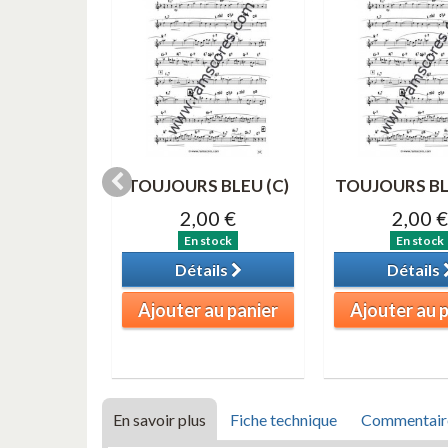
EAVES (C
TOUJOURS BLEU (C)
TOUJOURS BL
e aigu)
2,00 €
2,00 €
0 €
En stock
En stock
tock
Détails
Détails
ils
Ajouter au panier
Ajouter au 
au panier
En savoir plus
Fiche technique
Commentair