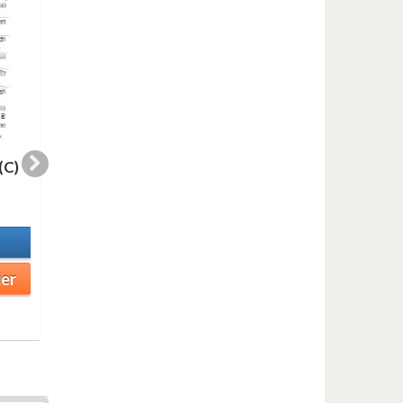
(C)
WHERE THERE (Eb)
WHERE THERE (Bb
2,00 €
2,00 €
En stock
En stock
Détails
Détails
ier
Ajouter au panier
Ajouter au panier