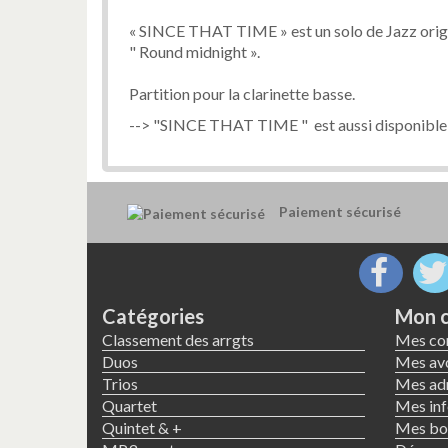
« SINCE THAT TIME » est un solo de Jazz origina
" Round midnight ».
Partition pour la clarinette basse.
--> "SINCE THAT TIME " est aussi disponible 
Paiement sécurisé
Catégories
Mon 
Classement des arrgts
Mes c
Duos
Mes avo
Trios
Mes ad
Quartet
Mes inf
Quintet & +
Mes bon