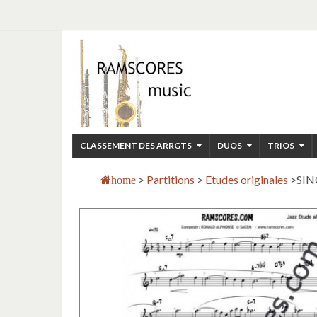
CLASSEMENT DES ARRGTS
DUOS
TRIOS
>
Partitions
>
Etudes originales
>
SIN
home