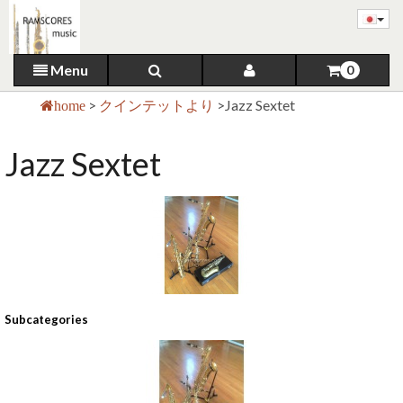
Menu
0
>
クインテットより
>
Jazz Sextet
home
Jazz Sextet
Subcategories