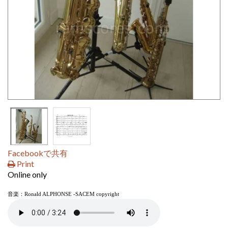
Facebookで共有
Print
Online only
音楽：
Ronald ALPHONSE -SACEM copyright