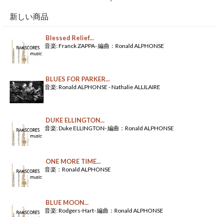
新しい商品
Blessed Relief...
音楽: Franck ZAPPA- 編曲：Ronald ALPHONSE
BLUES FOR PARKER...
音楽: Ronald ALPHONSE - Nathalie ALLILAIRE
DUKE ELLINGTON...
音楽: Duke ELLINGTON- 編曲：Ronald ALPHONSE
ONE MORE TIME...
音楽：Ronald ALPHONSE
BLUE MOON...
音楽: Rodgers-Hart- 編曲：Ronald ALPHONSE