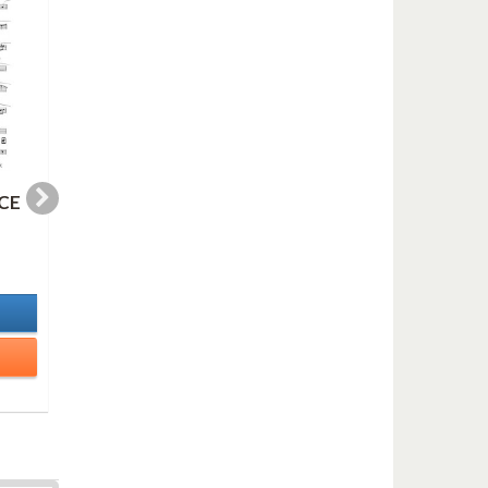
CE
GREEN NOVA Solo
I WANT THESE
(Eb)
THINGS Solo (Eb)
2,00 €
2,00 €
In Stock
In Stock
Details
Details
Add to cart
Add to cart