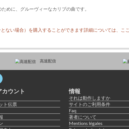
のために、グルーヴィーなカリブの曲です。
合とない場合）を購入することができます詳細については、こ
高速配信
アカウント
情報
それは動作しますか
ット伝票
サイトのご利用条件
Faq
報
著者について
ン
Mentions légales