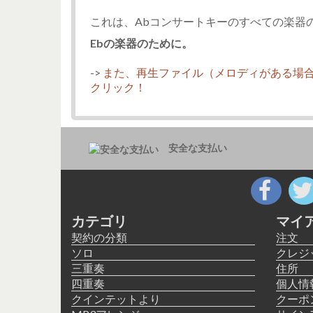
これは、Abコンサートキーのすべての楽器
Ebの楽器のために。
->
また、再生ファイル（メロディがある場
クリック！
安全な支払い
カテゴリ
マイ
契約の分類
注文
ソロ
クレジ
三重奏
住所
四重奏
個人情
クインテットより
クーポ