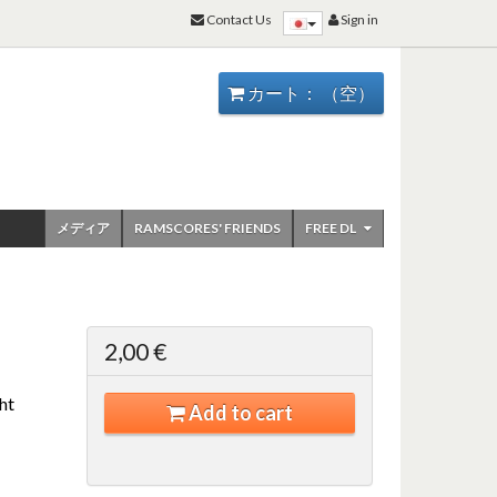
Contact Us
Sign in
カート：
（空）
メディア
RAMSCORES' FRIENDS
FREE DL
2,00 €
ht
Add to cart