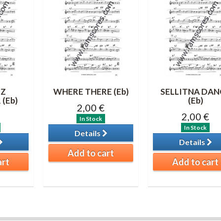
EZ
WHERE THERE (Eb)
SELLITNA DAN
(Eb)
(Eb)
2,00 €
2,00 €
In Stock
In Stock
Details
Details
Add to cart
art
Add to cart