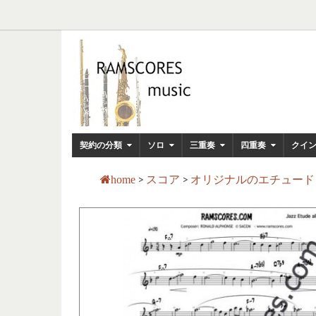
契約の分類
ソロ
三重奏
四重奏
クイ
>
スコア
>
オリジナルのエチュー
home