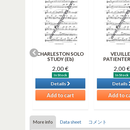
HAT TIME
CHARLESTON SOLO
VEUILL
b)
STUDY (Eb)
PATIENTER 
0 €
2,00 €
2,00 €
tock
In Stock
In Stock
ils
Details
Details
o cart
Add to cart
Add to c
More info
Data sheet
コメント