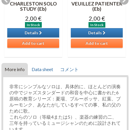
CHARLESTON SOLO
VEUILLEZ PATIENTER
STUDY (Eb)
(Eb)
2,00 €
2,00 €
In Stock
In Stock
Details
Details
Add to cart
Add to cart
More info
Data sheet
コメント
非常にシンプルなソロは、具体的に、ほとんどの演奏
の中でジャズスタンダードの和音を中心に書かれた6
原稿の教育シリーズ：夏場、ブルーボッサ、紅葉、ブ
ルーモンク、あなたがしているすべての事、私の父の
ために歌。
これらのソロ（等級4または5）、楽器の練習の二、
三年を持っているミュージシャンのために設計されて
います。