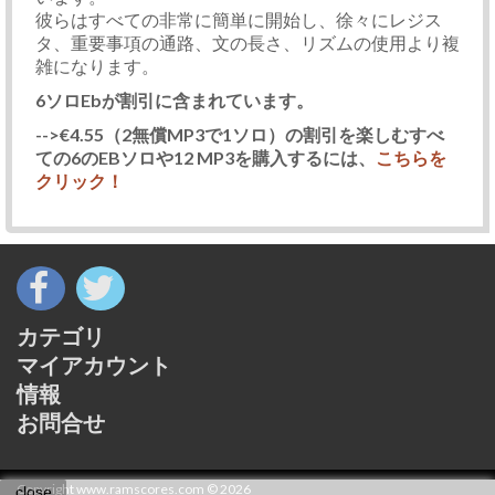
彼らはすべての非常に簡単に開始し、徐々にレジス
タ、重要事項の通路、文の長さ、リズムの使用より複
雑になります。
6ソロEbが割引に含まれています。
-->€4.55（2無償MP3で1ソロ）の割引を楽しむすべ
ての6のEBソロや12 MP3を購入するには、
こちらを
クリック！
カテゴリ
マイアカウント
情報
お問合せ
Copyright www.ramscores.com © 2026
close