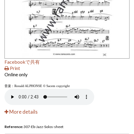
Facebookで共有
Print
Online only
音楽：Ronald ALPHONSE © Sacem copyright
More details
Reference:
307-Eb-Jazz-Solos-sheet