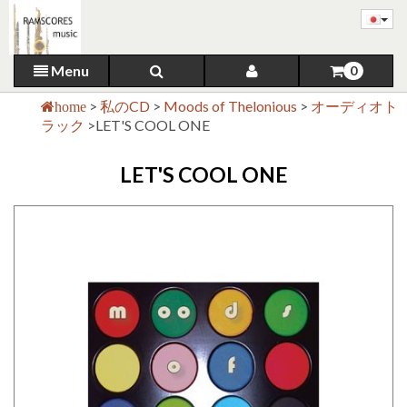
Menu
0
>
私のCD
>
Moods of Thelonious
>
オーディオト
home
ラック
>
LET'S COOL ONE
LET'S COOL ONE