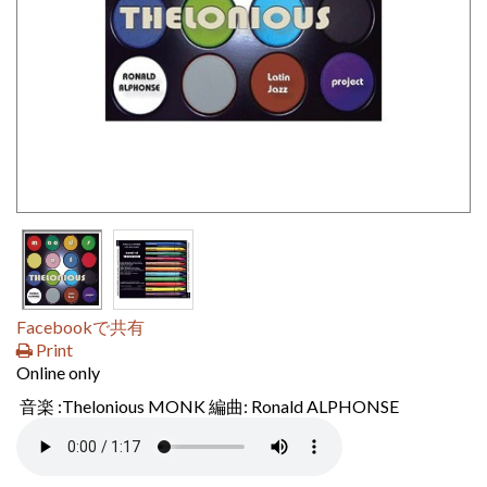
Facebookで共有
Print
Online only
音楽 :Thelonious MONK 編曲: Ronald ALPHONSE