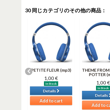
30 同じカテゴリのその他の商品：
& 3 (MP3)
PETITE FLEUR (mp3)
THEME FROM
POTTER (
0 €
1,00 €
1,00 €
tock
In Stock
In Stock
ils
Details
Details
o cart
Add to cart
Add to c