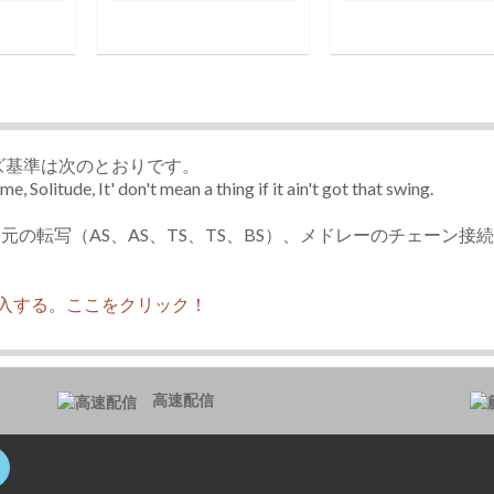
ズ基準は次のとおりです。
e, Solitude, It' don't mean a thing if it ain't got that swing.
の転写（AS、AS、TS、TS、BS）、メドレーのチェーン接
入する。ここをクリック！
高速配信