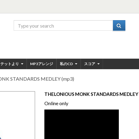
ンテットより
MP3アレンジ
私のCD
スコア
NK STANDARDS MEDLEY (mp3)
THELONIOUS MONK STANDARDS MEDLEY 
Online only