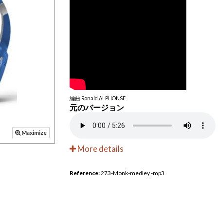
編曲 Ronald ALPHONSE
元のバージョン
Maximize
More details
Reference:
273-Monk-medley -mp3