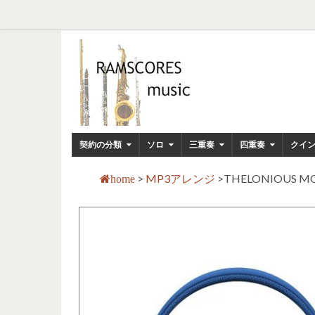
契約の分類
ソロ
三重奏
四重奏
クイ
>
MP3アレンジ
>
THELONIOUS MO
home