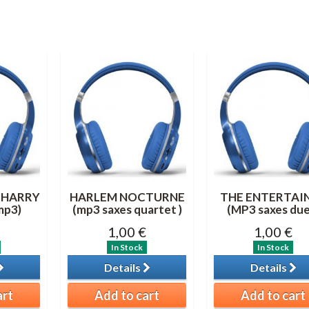
 HARRY
HARLEM NOCTURNE
THE ENTERTAI
mp3)
(mp3 saxes quartet )
(MP3 saxes due
1,00 €
1,00 €
In Stock
In Stock
Details
Details
art
Add to cart
Add to cart