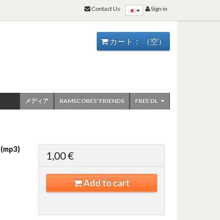
Contact Us
Sign in
カート：
（空）
メディア
RAMSCORES' FRIENDS
FREE DL
(mp3)
1,00 €
Add to cart