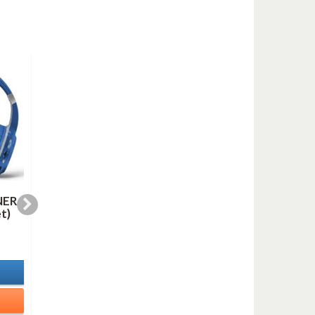
NER
LINE FOR LYONS (AS
OH, YOU BEAUTIFU
t)
duo mp3)
DOLL (mp3)
1,00 €
1,00 €
In Stock
In Stock
Details
Details
Add to cart
Add to cart