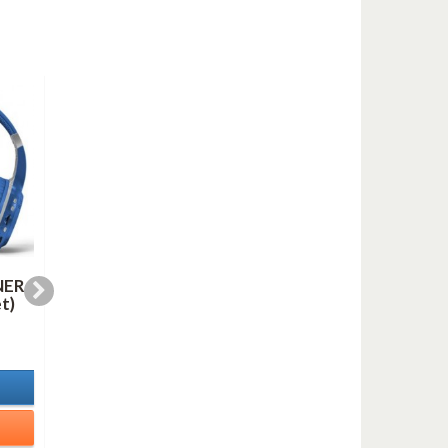
NER
LINE FOR LYONS (AS
OH, YOU BEAUTIFU
t)
duo mp3)
DOLL (mp3)
1,00 €
1,00 €
In Stock
In Stock
Details
Details
Add to cart
Add to cart