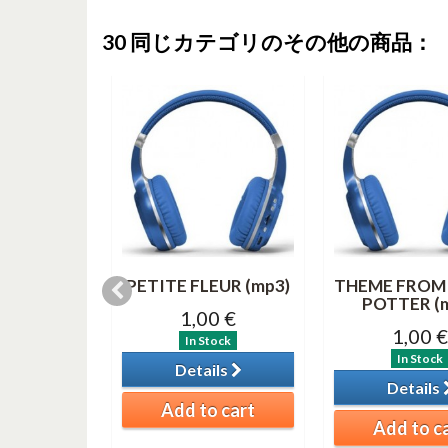
30 同じカテゴリのその他の商品：
& 3 (MP3)
PETITE FLEUR (mp3)
THEME FROM
POTTER (
0 €
1,00 €
1,00 €
tock
In Stock
In Stock
ils
Details
Details
o cart
Add to cart
Add to c