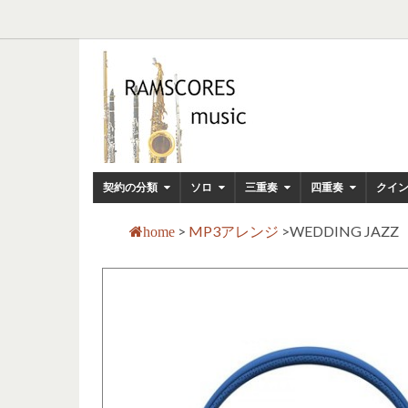
契約の分類
ソロ
三重奏
四重奏
クイ
>
MP3アレンジ
>
WEDDING JAZ
home