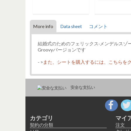
More info
Data sheet
コメント
結婚式のためのフェリックス·メンデルスゾ
Groovyバージョンです
- >
また、シートを購入するには、こちらを
安全な支払い
カテゴリ
マイ
契約の分類
注文