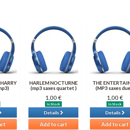
 HARRY
HARLEM NOCTURNE
THE ENTERTAI
mp3)
(mp3 saxes quartet )
(MP3 saxes due
1,00 €
1,00 €
In Stock
In Stock
Details
Details
art
Add to cart
Add to cart