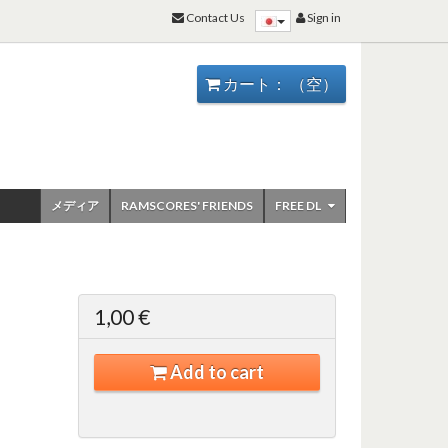
Contact Us
Sign in
カート：
（空）
メディア
RAMSCORES' FRIENDS
FREE DL
1,00 €
Add to cart