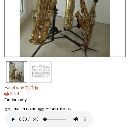
Facebookで共有
Print
Online only
音楽: John COLTRANE - 編曲 :Ronald ALPHONSE