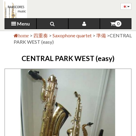
Menu
0
>
四重奏
>
Saxophone quartet
>
準備
>
CENTRAL
home
PARK WEST (easy)
CENTRAL PARK WEST (easy)