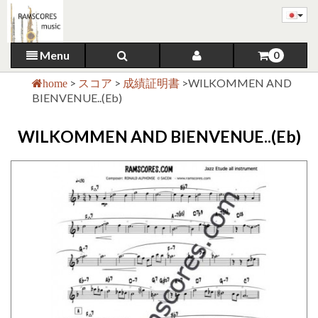
Menu
0
>
スコア
>
成績証明書
>
WILKOMMEN AND
home
BIENVENUE..(Eb)
WILKOMMEN AND BIENVENUE..(Eb)