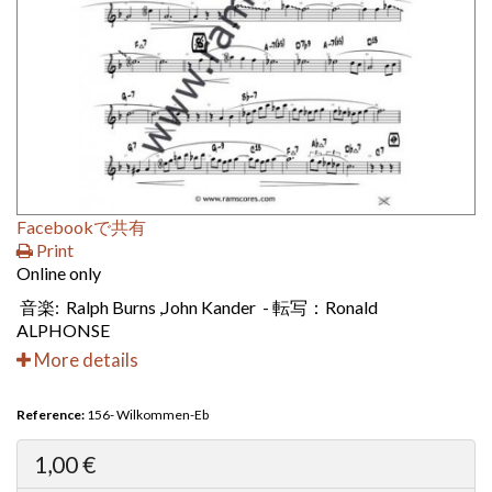
Facebookで共有
Print
Online only
音楽: Ralph Burns ,John Kander - 転写：Ronald
ALPHONSE
More details
Reference:
156- Wilkommen-Eb
1,00 €