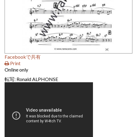
Facebookで共有
Print
Online only
転写: Ronald ALPHONSE