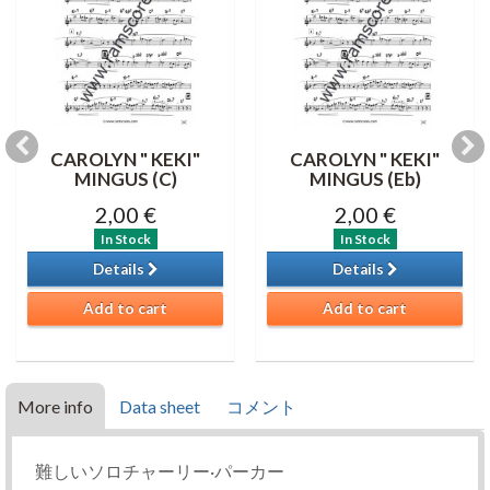
CAROLYN " KEKI"
CAROLYN " KEKI"
MINGUS (C)
MINGUS (Eb)
2,00 €
2,00 €
In Stock
In Stock
Details
Details
Add to cart
Add to cart
More info
Data sheet
コメント
難しいソロチャーリー·パーカー