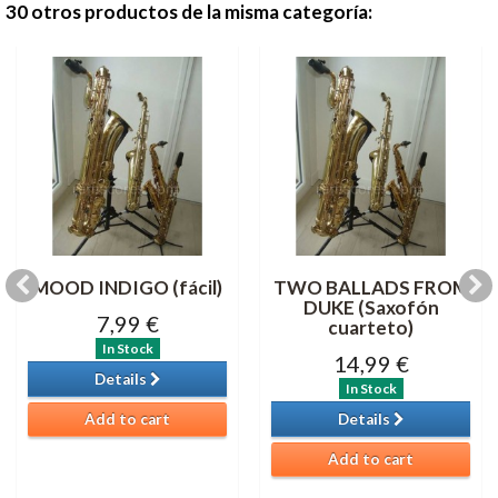
30 otros productos de la misma categoría:
MOOD INDIGO (fácil)
TWO BALLADS FROM
DUKE (Saxofón
7,99 €
cuarteto)
In Stock
14,99 €
Details
In Stock
Add to cart
Details
Add to cart