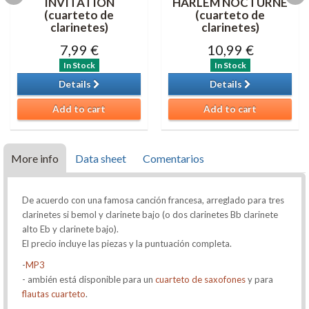
INVITATION
HARLEM NOCTURNE
(cuarteto de
(cuarteto de
clarinetes)
clarinetes)
7,99 €
10,99 €
In Stock
In Stock
Details
Details
Add to cart
Add to cart
More info
Data sheet
Comentarios
De acuerdo con una famosa canción francesa, arreglado para tres
clarinetes si bemol y clarinete bajo (o dos clarinetes Bb clarinete
alto Eb y clarinete bajo).
El precio incluye las piezas y la puntuación completa.
-
MP3
- ambién está disponible para un
cuarteto de saxofones
y para
flautas cuarteto
.