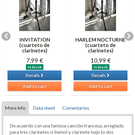
INVITATION
HARLEM NOCTURNE
(cuarteto de
(cuarteto de
clarinetes)
clarinetes)
7,99 €
10,99 €
In Stock
In Stock
Details
Details
Add to cart
Add to cart
More info
Data sheet
Comentarios
De acuerdo con una famosa canción francesa, arreglado
para tres clarinetes si bemol y clarinete bajo (o dos