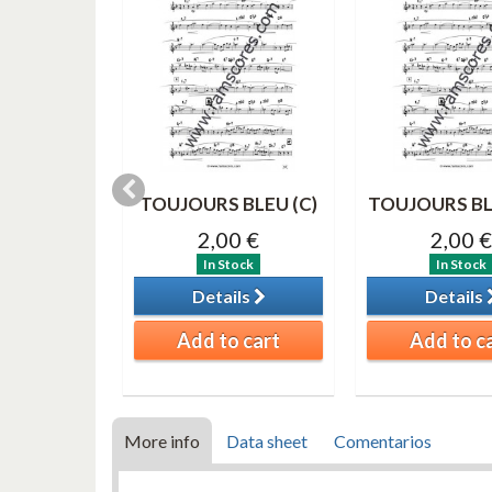
IME Solo
TOUJOURS BLEU (C)
TOUJOURS BL
tro agudo)
2,00 €
2,00 €
0 €
In Stock
In Stock
tock
Details
Details
ils
Add to cart
Add to c
o cart
More info
Data sheet
Comentarios