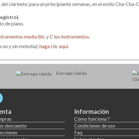
o del clarinete, para un principiante semanas, en el estilo Cha-Cha-
egistro).
to de piano.
strumentos media Bb
, y
C los instrumentos.
con y sin melodía),
haga clic aquí
.
Entrega rápida
enta
Información
mpras
Cómo funciona ?
es descuento
Condiciones de uso
ecciones
Faq