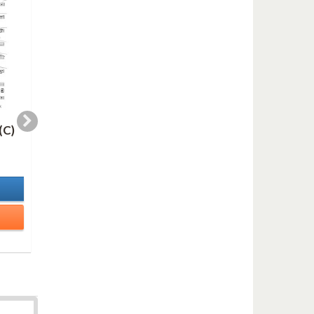
(C)
WHERE THERE (Eb)
WHERE THERE (Bb
2,00 €
2,00 €
In Stock
In Stock
Details
Details
Add to cart
Add to cart