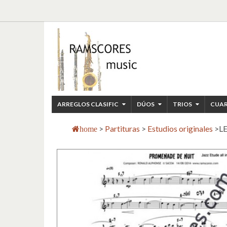
ARREGLOS CLASIFIC
DÚOS
TRIOS
CUA
>
Partituras
>
Estudios originales
>
LE
home