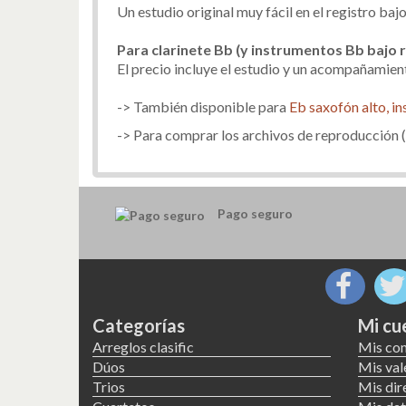
Un estudio original muy fácil en el registro baj
Para clarinete Bb (y instrumentos Bb bajo r
El precio incluye el estudio y un acompañamien
-> También disponible para
Eb saxofón alto,
in
-> Para comprar los archivos de reproducción (
Pago seguro
Categorías
Mi cu
Arreglos clasific
Mis co
Dúos
Mis val
Trios
Mis dir