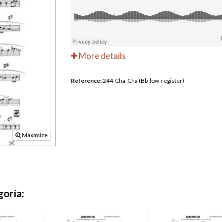
More details
Reference:
244-Cha-Cha (Bb-low-register)
Maximize
goría: