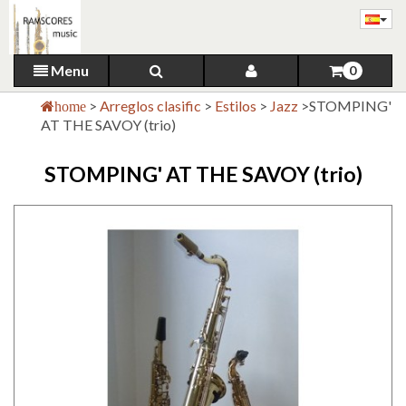
Menu
0
>
Arreglos clasific
>
Estilos
>
Jazz
>
STOMPING'
home
AT THE SAVOY (trio)
STOMPING' AT THE SAVOY (trio)