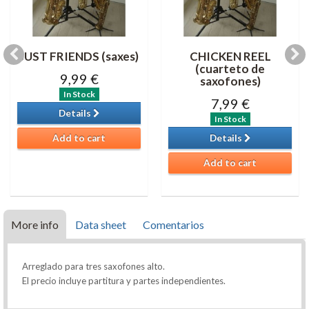
JUST FRIENDS (saxes)
CHICKEN REEL
(cuarteto de
9,99 €
saxofones)
In Stock
7,99 €
Details
In Stock
Add to cart
Details
Add to cart
More info
Data sheet
Comentarios
Arreglado para tres saxofones alto.
El precio incluye partitura y partes independientes.