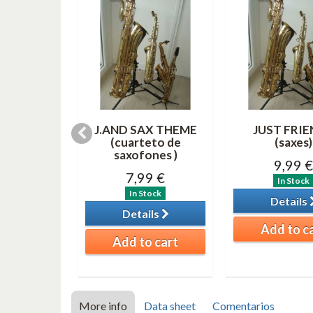
S (ATTB)
J.AND SAX THEME
JUST FRI
(cuarteto de
(saxes)
9 €
saxofones )
9,99 €
tock
7,99 €
In Stock
ils
In Stock
Details
Details
o cart
Add to c
Add to cart
More info
Data sheet
Comentarios