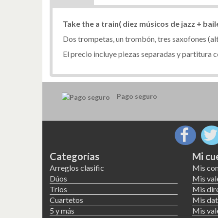
Take the a train( diez músicos de jazz + bail
Dos trompetas, un trombón, tres saxofones (alto,
El precio incluye piezas separadas y partitura 
Pago seguro
Categorías
Mi cu
Arreglos clasific
Mis co
Dúos
Mis val
Trios
Mis dir
Cuartetos
Mis dat
5 y más
Mis val