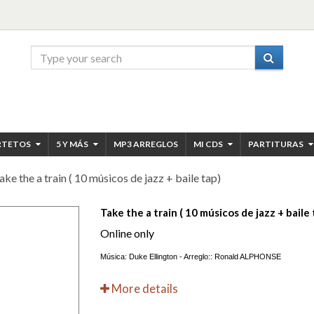
RTETOS
5 Y MÁS
MP3 ARREGLOS
MI CDS
PARTITURAS
ake the a train ( 10 músicos de jazz + baile tap)
Take the a train ( 10 músicos de jazz + baile 
Online only
Música: Duke Ellington - Arreglo:: Ronald ALPHONSE
More details