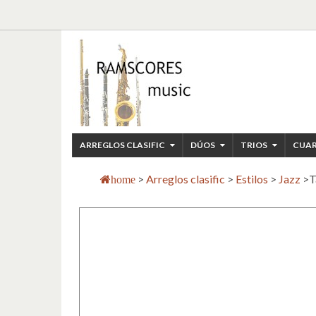
ARREGLOS CLASIFIC
DÚOS
TRIOS
CUA
>
Arreglos clasific
>
Estilos
>
Jazz
>
T
home