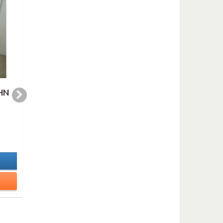
HN
THE ENTERTAINER
THE ENTERTAINE
(saxes duo)
(clarinet duet)
2,99 €
2,99 €
In Stock
In Stock
Details
Details
Add to cart
Add to cart