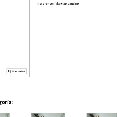
Reference:
Take+tap-dancing
Maximize
goría: