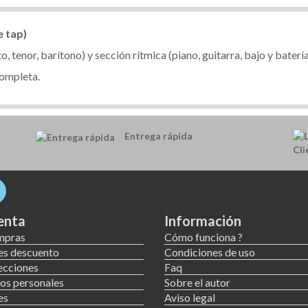
e tap)
 tenor, barítono) y sección rítmica (piano, guitarra, bajo y baterí
completa.
Entrega rápida
enta
Información
mpras
Cómo funciona ?
es descuento
Condiciones de uso
ecciones
Faq
os personales
Sobre el autor
es
Aviso legal