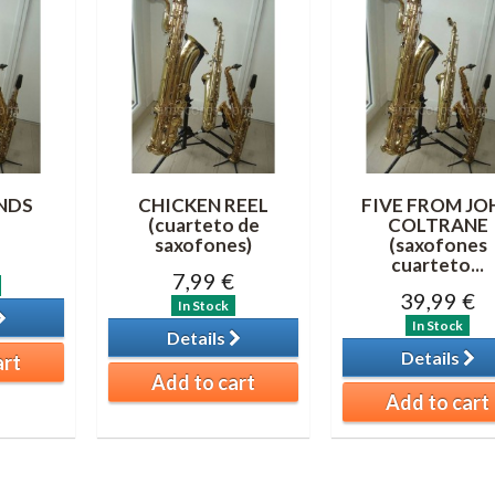
ENDS
CHICKEN REEL
FIVE FROM JO
(cuarteto de
COLTRANE
saxofones)
(saxofones
cuarteto...
7,99 €
39,99 €
In Stock
In Stock
Details
Details
art
Add to cart
Add to cart