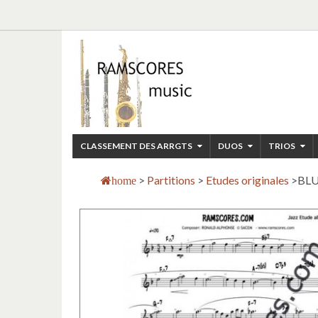
CLASSEMENT DES ARRGTS
DUOS
TRIOS
>
Partitions
>
Etudes originales
>
BLU
home