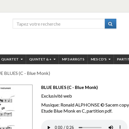
QUARTET
QUINTET & +
MP3 ARRGTS
MES CD'S
PARTI
E BLUES (C - Blue Monk)
BLUE BLUES (C - Blue Monk)
Exclusivité web
Musique: Ronald ALPHONSE © Sacem copy
Etude Blue Monk en C, partition pdf.