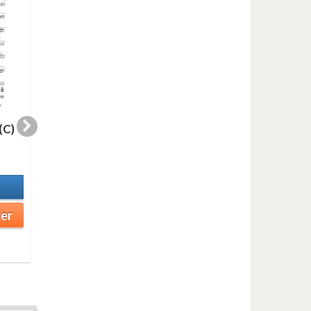
(C)
WHERE THERE (Eb)
WHERE THERE (Bb
2,00 €
2,00 €
En stock
En stock
Détails
Détails
ier
Ajouter au panier
Ajouter au panier