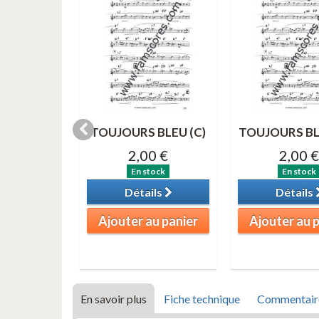
EAVES (C
TOUJOURS BLEU (C)
TOUJOURS BL
e aigu)
2,00 €
2,00 €
0 €
En stock
En stock
tock
Détails
Détails
ils
Ajouter au panier
Ajouter au 
au panier
En savoir plus
Fiche technique
Commentair