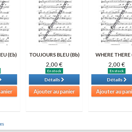
EU (Eb)
TOUJOURS BLEU (Bb)
WHERE THERE 
2,00 €
2,00 €
En stock
En stock
Détails
Détails
panier
Ajouter au panier
Ajouter au pan
es