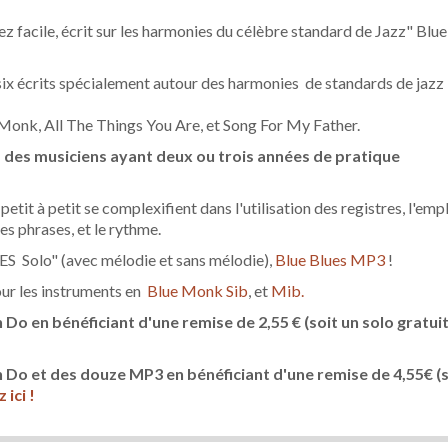
z facile, écrit sur les harmonies du célèbre standard de Jazz" Blue
 six écrits spécialement autour des harmonies de standards de jazz
onk, All The Things You Are, et Song For My Father.
à des musiciens ayant deux ou trois années de pratique
tit à petit se complexifient dans l'utilisation des registres, l'emp
es phrases, et le rythme.
 Solo" (avec mélodie et sans mélodie),
Blue Blues MP3
!
ur les instruments en
Blue Monk Sib
, et
Mib
.
n Do en bénéficiant d'une remise de 2,55 €
(soit un solo gratuit
en Do et des douze MP3 en bénéficiant d'une remise de 4,55€
(
 ici !