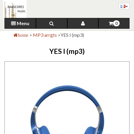
Menu
0
>
MP3 arrgts
>
YES I (mp3)
home
YES I (mp3)