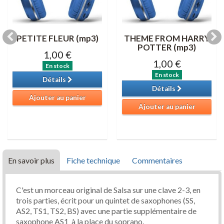
PETITE FLEUR (mp3)
THEME FROM HARRY
POTTER (mp3)
1,00 €
1,00 €
En stock
En stock
Détails
Détails
Ajouter au panier
Ajouter au panier
En savoir plus
Fiche technique
Commentaires
C'est un morceau original de Salsa sur une clave 2-3, en
trois parties, écrit pour un quintet de saxophones (SS,
AS2, TS1, TS2, BS) avec une partie supplémentaire de
saxophone AS1 à la place du soprano.