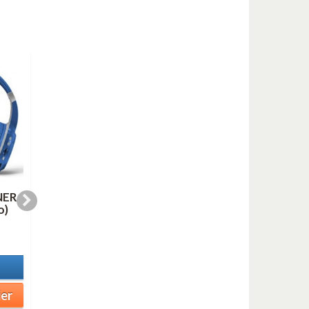
NER
LINE FOR LYONS (AS
OH, YOU BEAUTIFU
o)
duo mp3)
DOLL (mp3)
1,00 €
1,00 €
En stock
En stock
Détails
Détails
ier
Ajouter au panier
Ajouter au panier