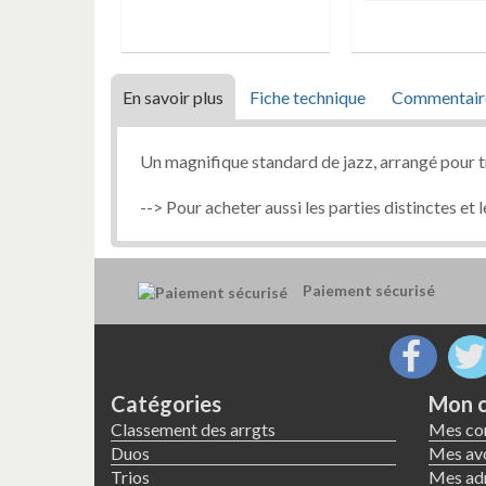
En savoir plus
Fiche technique
Commentair
Un magnifique standard de jazz, arrangé pour tr
--> Pour acheter aussi les parties distinctes et
Paiement sécurisé
Catégories
Mon 
Classement des arrgts
Mes c
Duos
Mes avo
Trios
Mes ad