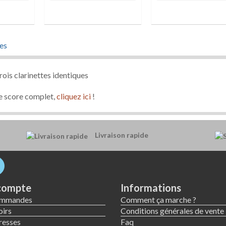
es
ois clarinettes identiques
 le score complet,
cliquez ici
!
Livraison rapide
compte
Informations
ommandes
Comment ça marche ?
irs
Conditions générales de vente
resses
Faq