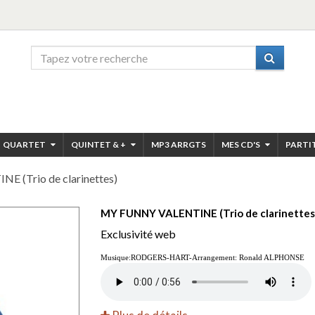
QUARTET
QUINTET & +
MP3 ARRGTS
MES CD'S
PARTI
 (Trio de clarinettes)
MY FUNNY VALENTINE (Trio de clarinettes
Exclusivité web
Musique:RODGERS-HART-Arrangement: Ronald ALPHONSE