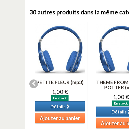
30 autres produits dans la même caté
& 3 (MP3)
PETITE FLEUR (mp3)
THEME FROM
POTTER (
0 €
1,00 €
1,00 €
tock
En stock
En stock
ils
Détails
Détails
au panier
Ajouter au panier
Ajouter au 