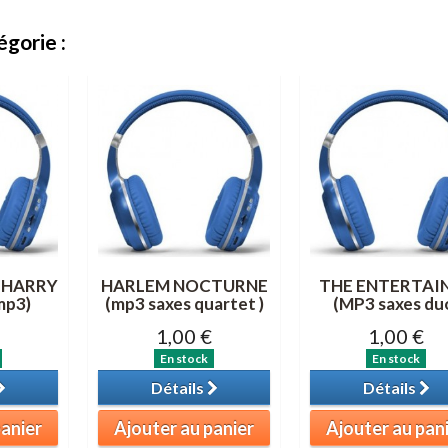
gorie :
 HARRY
HARLEM NOCTURNE
THE ENTERTAI
mp3)
(mp3 saxes quartet )
(MP3 saxes du
1,00 €
1,00 €
En stock
En stock
Détails
Détails
panier
Ajouter au panier
Ajouter au pan