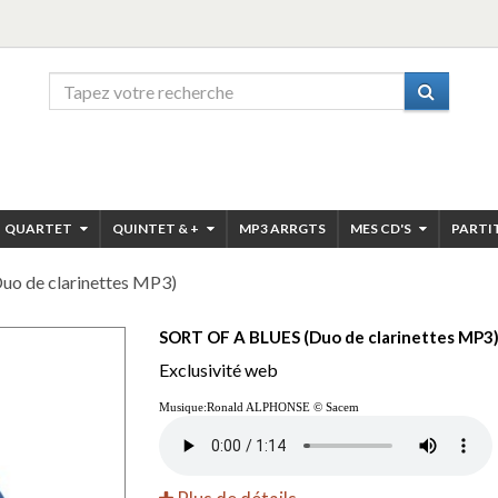
QUARTET
QUINTET & +
MP3 ARRGTS
MES CD'S
PARTI
o de clarinettes MP3)
SORT OF A BLUES (Duo de clarinettes MP3
Exclusivité web
Musique:Ronald ALPHONSE © Sacem