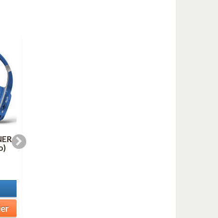
NER
LINE FOR LYONS (AS
OH, YOU BEAUTIFU
o)
duo mp3)
DOLL (mp3)
1,00 €
1,00 €
En stock
En stock
Détails
Détails
ier
Ajouter au panier
Ajouter au panier