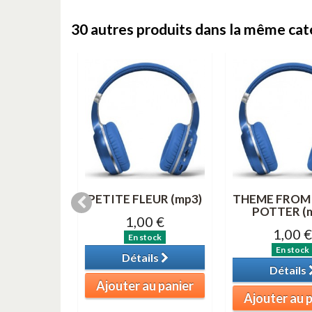
30 autres produits dans la même caté
& 3 (MP3)
PETITE FLEUR (mp3)
THEME FROM
POTTER (
0 €
1,00 €
1,00 €
tock
En stock
En stock
ils
Détails
Détails
au panier
Ajouter au panier
Ajouter au 