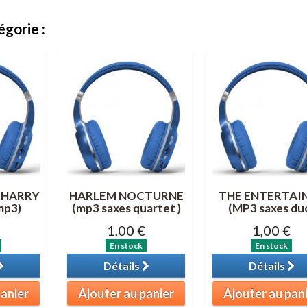
gorie :
 HARRY
HARLEM NOCTURNE
THE ENTERTAI
mp3)
(mp3 saxes quartet )
(MP3 saxes du
1,00 €
1,00 €
En stock
En stock
Détails
Détails
panier
Ajouter au panier
Ajouter au pan