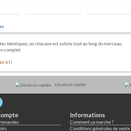
es
tes identiques, où chacune est soliste tout au long du morceau.
ore complet
ez ici
!
Livraison rapide
compte
Informations
ommandes
Comment ça marche ?
irs
Conditions générales de vente