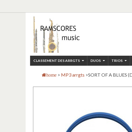
CLASSEMENT DES ARRGTS
DUOS
TRIOS
>
MP3 arrgts
>
SORT OF A BLUES (Du
home