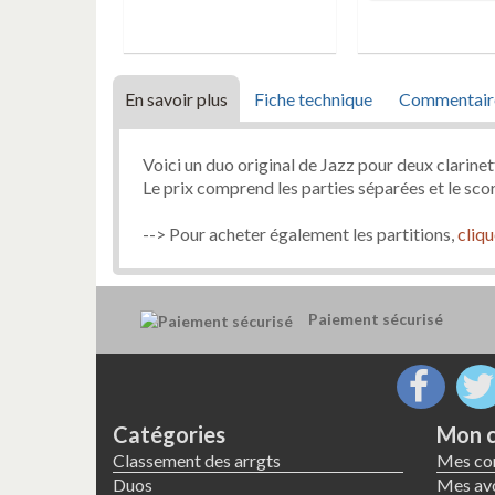
En savoir plus
Fiche technique
Commentair
Voici un duo original de Jazz pour deux clarinet
Le prix comprend les parties séparées et le sc
--> Pour acheter également les partitions,
cliqu
Paiement sécurisé
Catégories
Mon 
Classement des arrgts
Mes c
Duos
Mes avo