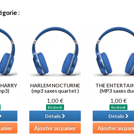
gorie :
 HARRY
HARLEM NOCTURNE
THE ENTERTAI
mp3)
(mp3 saxes quartet )
(MP3 saxes du
1,00 €
1,00 €
En stock
En stock
Détails
Détails
panier
Ajouter au panier
Ajouter au pan