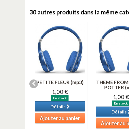
30 autres produits dans la même caté
& 3 (MP3)
PETITE FLEUR (mp3)
THEME FROM
POTTER (
0 €
1,00 €
1,00 €
tock
En stock
En stock
ils
Détails
Détails
au panier
Ajouter au panier
Ajouter au 