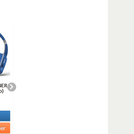
NER
LINE FOR LYONS (AS
OH, YOU BEAUTIFU
o)
duo mp3)
DOLL (mp3)
1,00 €
1,00 €
En stock
En stock
Détails
Détails
ier
Ajouter au panier
Ajouter au panier