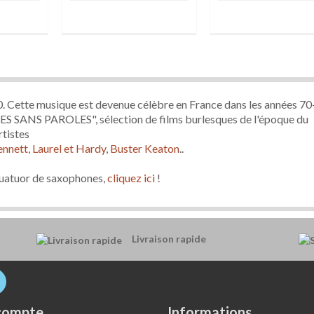
. Cette musique est devenue célèbre en France
dans les
années 70
RES SANS PAROLES", sélection de films burlesques de l'époque du
rtistes
nnett
,
Laurel et Hardy
,
Buster Keaton
..
quatuor de saxophones,
cliquez ici
!
Livraison rapide
compte
Informations