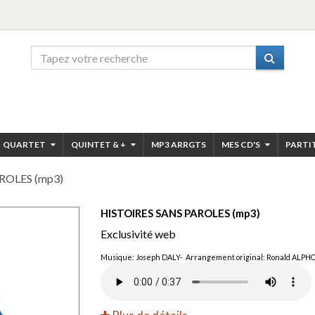
QUARTET
QUINTET & +
MP3 ARRGTS
MES CD'S
PARTI
ROLES (mp3)
HISTOIRES SANS PAROLES (mp3)
Exclusivité web
Musique: Joseph DALY- Arrangement original: Ronald ALP