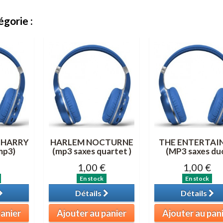
gorie :
 HARRY
HARLEM NOCTURNE
THE ENTERTAI
mp3)
(mp3 saxes quartet )
(MP3 saxes du
1,00 €
1,00 €
En stock
En stock
Détails
Détails
panier
Ajouter au panier
Ajouter au pan