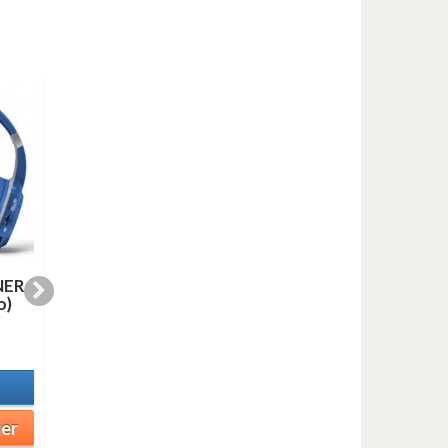
NER
LINE FOR LYONS (AS
OH, YOU BEAUTIFU
o)
duo mp3)
DOLL (mp3)
1,00 €
1,00 €
En stock
En stock
Détails
Détails
ier
Ajouter au panier
Ajouter au panier