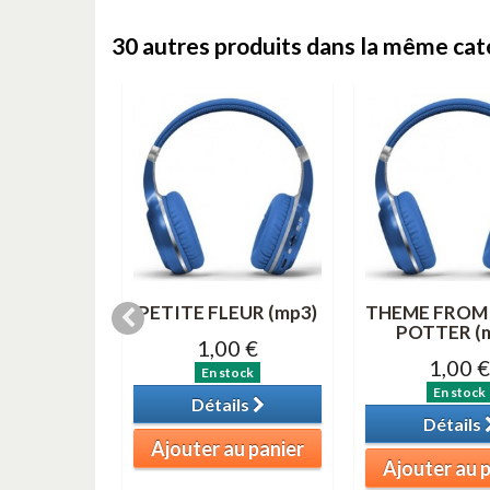
30 autres produits dans la même caté
& 3 (MP3)
PETITE FLEUR (mp3)
THEME FROM
POTTER (
0 €
1,00 €
1,00 €
tock
En stock
En stock
ils
Détails
Détails
au panier
Ajouter au panier
Ajouter au 