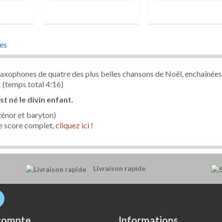
es
saxophones de quatre des plus belles chansons de Noël, enchaînées
 (temps total 4:16)
st né le divin enfant.
ténor et baryton)
le score complet,
cliquez ici !
Livraison rapide
compte
Informations